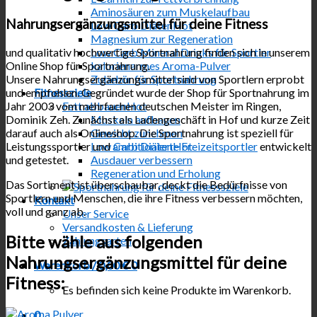
Aminosäuren zum Muskelaufbau
Nahrungsergänzungsmittel für deine Fitness
Low Carb Diäten
Magnesium zur Regeneration
und qualitativ hochwertige Sportnahrung finden sich in unserem
Low Carb Mineral Drinks für Sportler
Online Shop für Sportnahrung.
kalorienarmes Aroma-Pulver
Unsere Nahrungsergänzungsmittel sind von Sportlern erprobt
Zubehör für Sportnahrung
und empfohlen. Gegründet wurde der Shop für Sportnahrung im
Fitnessziele
Jahr 2003 vom mehrfachen deutschen Meister im Ringen,
Fett abbauen
Dominik Zeh. Zunächst als Ladengeschäft in Hof und kurze Zeit
Muskeln aufbauen
darauf auch als Onlineshop. Die Sportnahrung ist speziell für
Gewicht zunehmen
Leistungssportler und
ambitionierte Freizeitsportler
entwickelt
Low Carb Diäten
und getestet.
Ausdauer verbessern
Regeneration und Erholung
Das Sortiment ist überschaubar, deckt die Bedürfnisse von
Sportlern und Menschen, die ihre Fitness verbessern möchten,
Kontakt
voll und ganz ab.
Unser Service
Versandkosten & Lieferung
Bitte wähle aus folgenden
Zahlungsarten
Nahrungsergänzungsmittel für deine
Warenkorb /
0,00
€
0
Fitness:
Es befinden sich keine Produkte im Warenkorb.
0